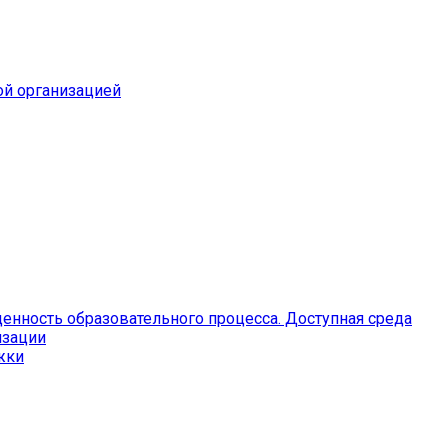
ой организацией
енность образовательного процесса. Доступная среда
изации
жки