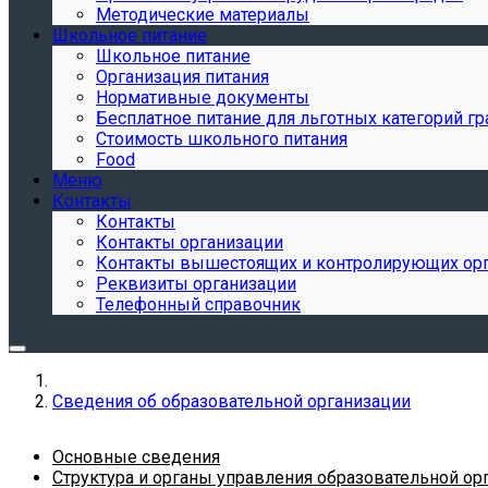
Методические материалы
Школьное питание
Школьное питание
Организация питания
Нормативные документы
Бесплатное питание для льготных категорий г
Стоимость школьного питания
Food
Меню
Контакты
Контакты
Контакты организации
Контакты вышестоящих и контролирующих ор
Реквизиты организации
Телефонный справочник
Сведения об образовательной организации
Основные сведения
Структура и органы управления образовательной ор